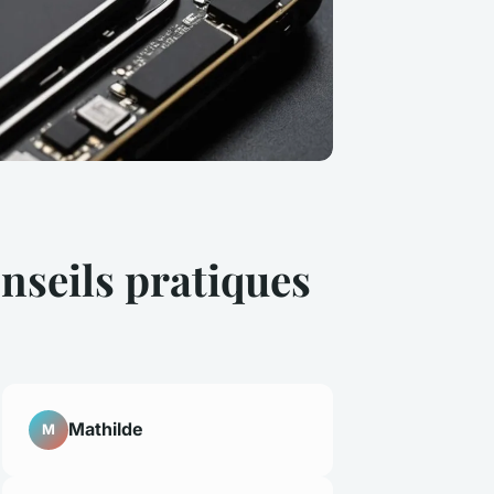
onseils pratiques
Mathilde
M