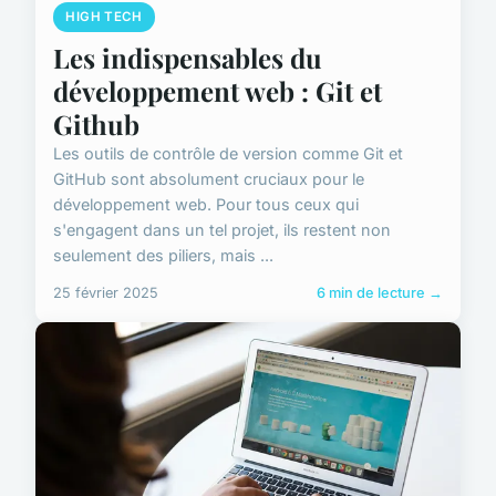
HIGH TECH
Les indispensables du
développement web : Git et
Github
Les outils de contrôle de version comme Git et
GitHub sont absolument cruciaux pour le
développement web. Pour tous ceux qui
s'engagent dans un tel projet, ils restent non
seulement des piliers, mais ...
25 février 2025
6 min de lecture →